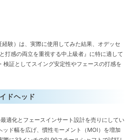
感・慣性モーメント（実戦での期待値）
安定性
・検証経験）は、実際に使用してみた結果、オデッセ
狙いやすさと打感の両立を重視する中上級者』に特に適して
・ストロークタイプ別の適合性
・検証としてスイング安定性やフェースの打感を
人は『買い』）
しないケース）
ワイドヘッド
重心最適化とフェースインサート設計を売りにしてい
インチ）・シャフト素材・ピンタイプとの違い
りもヘッド幅を広げ、慣性モーメント（MOI）を増加
際に33インチのSL90スチールシャフトで試打し