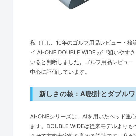
実打感と性能レビュー：転がり・打
転がりの評価
打感とフィードバック
慣性モーメント（MOI）による
私（T.T.、10年のゴルフ用品レビュー
デメリット（正直な所見）
イ AI-ONE DOUBLE WIDE が『
誰に向くか／向かないか：スキル別
いると判断しました。ゴルフ用品レビュー
適合するプレーヤー（こういう
中心に評価しています。
向かないプレーヤー（おすすめ
新しさの核：AI設計とダブル
総合判定と根拠
参考・権威情報
AI-ONEシリーズは、AIを用いたヘッド
選び方と比較ポイント：長さ（33
ます。DOUBLE WIDEは従来モデルよ
長さ（33インチ）の選び方
させて方向安定性を高める設計です。私が実