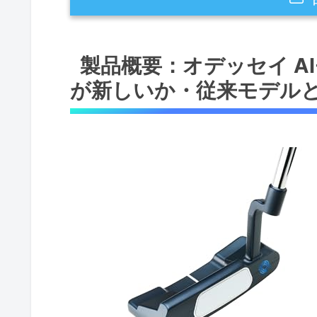
製品概要：オデッセイ AI-ONE DO
製品概要：オデッセイ AI-O
の違い）
が新しいか・従来モデル
新しさの核：AI設計とダブルワ
従来モデルとの具体的な違い
メリットとデメリット（率直な
主要スペックと特徴：ヘッド形状・クラン
トの意味
ヘッド形状：ダブルワイドの意
クランクホーゼル（ピンタイプ
STROKE LAB SL90シャフ
メリットとデメリット（実使用