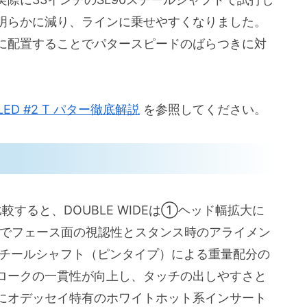
SL90 スチール）の特徴
明らかに減り、ラインに乗せやすくなりました。
ゼル）との違いと適合性
に配置することでパタースピードのばらつきに対
ズ・調整・中古でのチェックポイント）
）
LLED #2 T パター徹底解説
を参照してください。
較すると、DOUBLE WIDEは①ヘッド幅拡大に
・デメリット）
用でフェース面の視認性とスタンス時のアライメン
90スチールシャフト（ピンタイプ）による重量配分の
ロークの一貫性が向上し、タッチの出しやすさと
にオデッセイ特有のホワイトホット系インサート