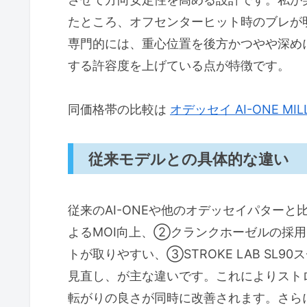
シャフト素材（STROKE LAB 
たところ、オフセンターヒット時のブレが
ピンタイプ（クランクホー
専門的には、重心位置を後方かつやや深め
購入前の注意点（デメリット・サイ
する許容度を上げている点が特徴です。
主なデメリット（率直な使用感
同価格帯の比較は
オデッセイ AI-ONE MI
サイズ・長さ・調整のポイント
中古購入時のチェックポイント
従来モデルとの具体的な違い
よくある質問（FAQ）と短いまとめ
よくある質問（FAQ）
従来のAI-ONEや他のオデッセイパターと比
短いまとめと注意点（メリット
よるMOI向上、②クランクホーゼルの採
著者プロフィール
トが取りやすい、③STROKE LAB SL
T.T.
見直し、が主な違いです。これによりスト
転がりの良さが同時に改善されます。さら