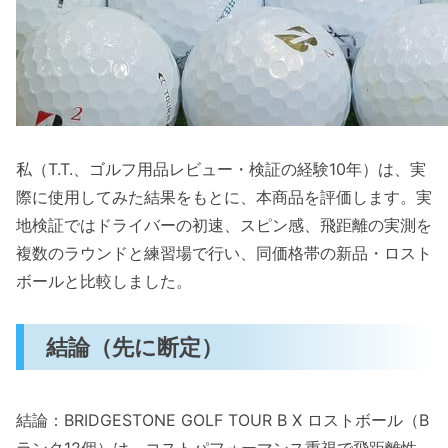
状態（外観と飛距離性能の見極め）
ランクと品質判断、コスパの考え方
デメリット（正直な注意点）
注意点・考えられるデメリット（ロストボール
特有のリスク）
私（T.T.、ゴルフ用品レビュー・検証の経験10年）は、実
1) 見た目と機能のバラつき（Bランクの本
際に使用してみた結果をもとに、本商品を評価します。実
質）
地検証ではドライバーの初速、スピン感、飛距離の実測を
2) 品質の均一性と打感の違い
複数のラウンドと練習場で行い、同価格帯の新品・ロスト
3) 見落としがちなリスクと対策
ボールと比較しました。
よくある質問（送料・同梱・使用可否・見た目
の差など）
結論（先に断定）
送料・同梱について
使用可否・見た目の差（品質の見分け方）
結論：BRIDGESTONE GOLF TOUR B X ロストボール（B
メリットとデメリット（正直な所感）