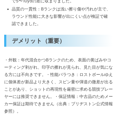
で5〜10ydの差に収まりました。
品質の一貫性：Bランクは浅い擦り傷や汚れが主で、
ラウンド性能に大きな影響が出にくい点が検証で確
認できました。
デメリット（重要）
・外観：年代混合かつBランクのため、表面の黄ばみやコ
ーティング剥がれ、印字の擦れが見られ、見た目が気にな
る方には不向きです。・性能バラつき：ロストボールゆえ
に個体差が新品より大きく、スピン量や弾道の微差が出る
ことがあり、ショットの再現性を厳密に求める競技プレー
ヤーには推奨できません。・保証情報：中古品のためメー
カー保証は期待できません（出典：ブリヂストン公式情報
参照）。