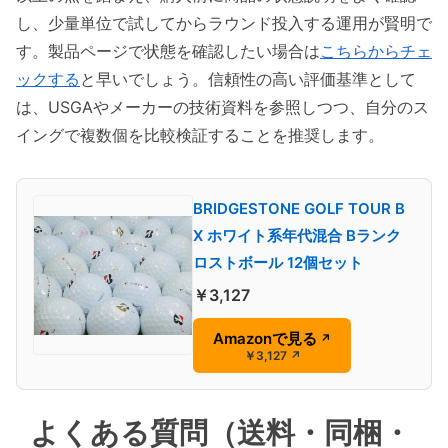
し、少量単位で試してからラウンド投入する運用が賢明で
す。製品ページで状態を確認したい場合は
こちらからチェ
ックする
と早いでしょう。信頼性の高い評価基準として
は、USGAやメーカーの技術資料を参照しつつ、自分のス
イングで複数個を比較検証することを推奨します。
BRIDGESTONE GOLF TOUR B
X ホワイト系年代混合 Bランク
ロストボール 12個セット
￥3,127
Amazonで見る
↗
￥3,127
↗
よくある質問（送料・同梱・