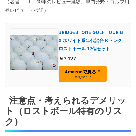
（著者：T.T.、10年のレビュー経験。専門分野：ゴルフ用
品レビュー・検証）
BRIDGESTONE GOLF TOUR B
X ホワイト系年代混合 Bランク
ロストボール 12個セット
￥3,127
Amazonで見る
↗
￥3,127
↗
注意点・考えられるデメリッ
ト（ロストボール特有のリス
ク）