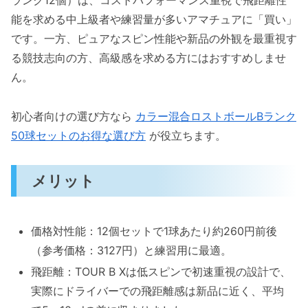
ランク12個）は、コストパフォーマンス重視で飛距離性
著者プロフィール
能を求める中上級者や練習量が多いアマチュアに「買い」
T.T.
です。一方、ピュアなスピン性能や新品の外観を最重視す
る競技志向の方、高級感を求める方にはおすすめしませ
ん。
初心者向けの選び方なら
カラー混合ロストボールBランク
50球セットのお得な選び方
が役立ちます。
メリット
価格対性能：12個セットで1球あたり約260円前後
（参考価格：3127円）と練習用に最適。
飛距離：TOUR B Xは低スピンで初速重視の設計で、
実際にドライバーでの飛距離感は新品に近く、平均