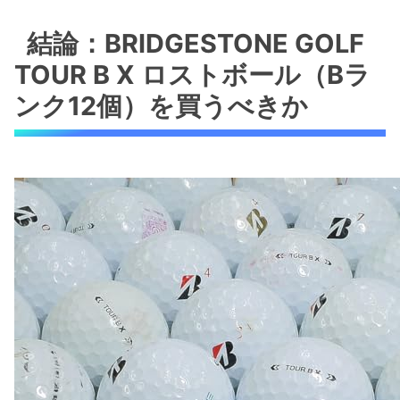
結論：BRIDGESTONE GOLF TOUR B X ロスト
ボール（Bランク12個）を買うべきか
結論：BRIDGESTONE GOLF
結論（先に断定）
TOUR B X ロストボール（Bラ
メリット
ンク12個）を買うべきか
デメリット（重要）
商品概要と性能のポイント（What + Why）
製品概要（What）
性能のポイント（Why）
誰に向いているか／コース別・スキル別のおす
すめ度
コース別のおすすめ度
スキル別のおすすめ度と結論
購入前に確認する選び方とチェックポイント
（状態・ランク・コスパ）