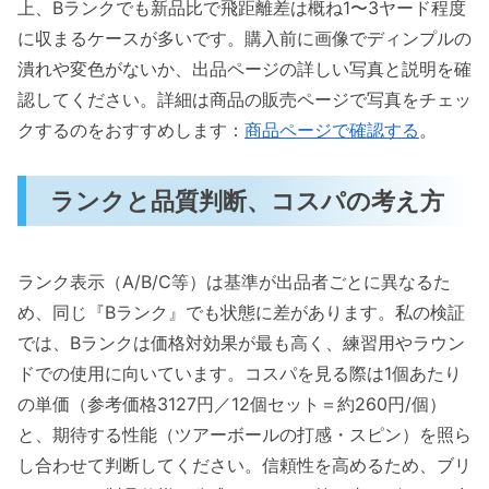
上、Bランクでも新品比で飛距離差は概ね1〜3ヤード程度
に収まるケースが多いです。購入前に画像でディンプルの
潰れや変色がないか、出品ページの詳しい写真と説明を確
認してください。詳細は商品の販売ページで写真をチェッ
クするのをおすすめします：
商品ページで確認する
。
ランクと品質判断、コスパの考え方
ランク表示（A/B/C等）は基準が出品者ごとに異なるた
め、同じ『Bランク』でも状態に差があります。私の検証
では、Bランクは価格対効果が最も高く、練習用やラウン
ドでの使用に向いています。コスパを見る際は1個あたり
の単価（参考価格3127円／12個セット＝約260円/個）
と、期待する性能（ツアーボールの打感・スピン）を照ら
し合わせて判断してください。信頼性を高めるため、ブリ