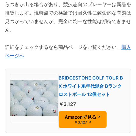
らつきが出る場合があり、競技志向のプレーヤーは新品を
推奨します。現時点での検証では耐久性に致命的な問題は
見つかっていませんが、完全に均一な性能は期待できませ
ん。
詳細をチェックするなら商品ページをご覧ください：
購入
ページへ
BRIDGESTONE GOLF TOUR B
X ホワイト系年代混合 Bランク
ロストボール 12個セット
￥3,127
Amazonで見る
↗
￥3,127
↗