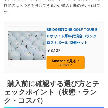
性能のばらつきを許容できるかが購入判断の分かれ目で
す。
BRIDGESTONE GOLF TOUR B
X ホワイト系年代混合 Bランク
ロストボール 12個セット
￥3,127
Amazonで見る
↗
￥3,127
↗
購入前に確認する選び方とチ
ェックポイント（状態・ラン
ク・コスパ）