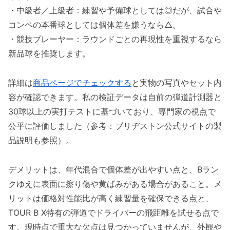
・中級者／上級者：練習や予備球としては◎だが、試合や
コンペの本番球としては個体差を嫌うなら△。
・競技プレーヤー：ラウンドごとの再現性を重視するなら
新品球を推奨します。
詳細は
商品ページでチェックする
と実物の写真やセット内
容が確認できます。私の検証データは自前の弾道計測器と
30球以上の実打テストに基づいており、専門家の視点で
公平に評価しました（参考：ブリヂストン公式サイトの製
品説明も参照）。
デメリットは、年代混合で個体差が出やすい点と、Bラン
クゆえに表面に擦り傷や黄ばみがある場合があること。メ
リットは価格対性能比が高く練習量を確保できる点と、
TOUR B X特有の弾道でドライバーの飛距離を試せる点で
す。現時点で重大な欠点は見つかっていませんが、外観や