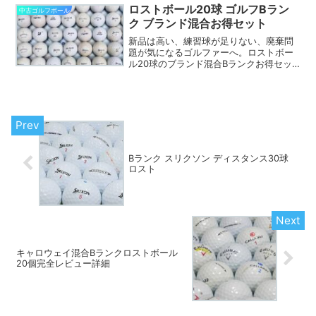
ロストボール20球 ゴルフBラン
中古ゴルフボール
ク ブランド混合お得セット
新品は高い、練習球が足りない、廃棄問
題が気になるゴルファーへ。ロストボー
ル20球のブランド混合Bランクお得セッ
トが低コストで練習量を確保しSDGs・環
境改善にも貢献。価格・品質を比較の
上、今すぐ詳細をチェックして賢く買う
行動を。
Bランク スリクソン ディスタンス30球
ロスト
キャロウェイ混合Bランクロストボール
20個完全レビュー詳細