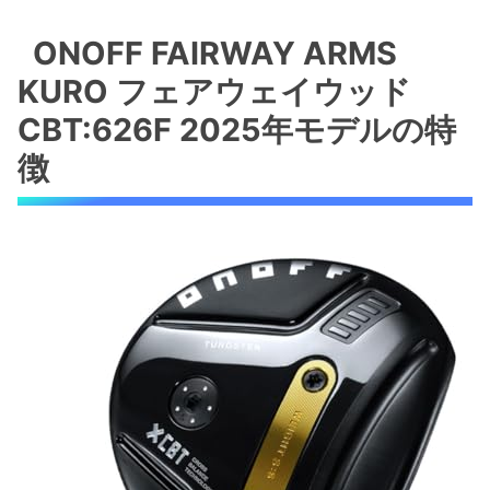
ONOFF FAIRWAY ARMS KURO フェアウェイ
ウッド CBT:626F 2025年モデルの特徴
ONOFF FAIRWAY ARMS
最新テクノロジーを投入したヘッド設計
KURO フェアウェイウッド
シャフトとグリップの特徴
CBT:626F 2025年モデルの特
メリット・デメリットを整理
徴
こんなシーンで活躍します
ONOFF FAIRWAY ARMS KURO フェアウェイ
ウッド CBT:626Fの特徴とメリット
高品質なヘッド素材がもたらすパフォーマ
ンス
シャフトとグリップの特徴
このフェアウェイウッドの利用シーンとお
すすめポイント
シャフト「CBT 626F」の性能と特徴