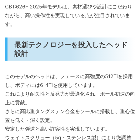
CBT:626F 2025年モデルは、素材選びや設計にこだわり
ONOFF 2025モデルの選び方とおすすめユーザ
ながら、高い操作性を実現している点が注目されていま
ー層
す。
ONOFF FAIRWAY ARMS KURO 2025の特
徴とは？
最新テクノロジーを投入したヘッド
どんなゴルファーに向いているのか？
設計
メリットと注意点を理解して適切に活用す
る
活用シーンとまとめ
このモデルのヘッドは、フェースに高強度の512Tiを採用
し、ボディには6-4Tiを使用しています。
よくある質問（FAQ）とメンテナンス方法
これにより耐久性と反発力が最適化され、ボール初速の向
よくある質問（FAQ）
上に貢献。
メンテナンス方法
さらに高比重タングステン合金をソールに搭載し、重心位
置を低く・深く設定。
安定した弾道と高い許容性を実現しています。
ウェイトスクリュー（5g・ステンレス製）により微調整