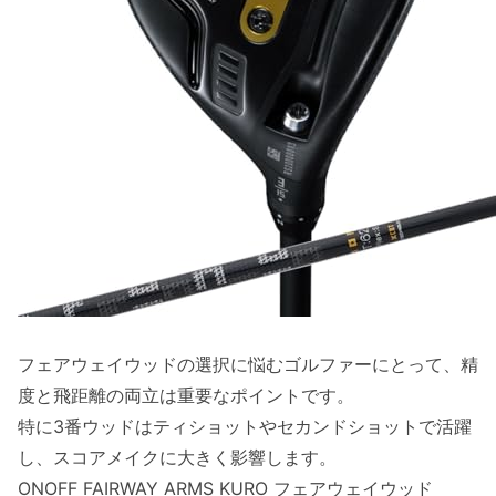
CBT 626Fシャフトの技術的特徴
悩み解消と活用シーン
まとめ：CBT 626Fシャフトはどんな人に
おすすめか？
重心設計とソールのウェイトスクリュー効果
重心設計がもたらすスイングの安定感
ウェイトスクリューの役割と調整効果
使いやすさを高めるグリップとその特徴
ONOFF GRグリップの特徴と利点
使いやすさに直結するグリップ選びのポイ
フェアウェイウッドの選択に悩むゴルファーにとって、精
ント
度と飛距離の両立は重要なポイントです。
実際の使用感とユーザー評価のポイント
特に3番ウッドはティショットやセカンドショットで活躍
素材と構造がもたらす高いパフォーマンス
し、スコアメイクに大きく影響します。
メリット・デメリットと活用シーン
ONOFF FAIRWAY ARMS KURO フェアウェイウッド