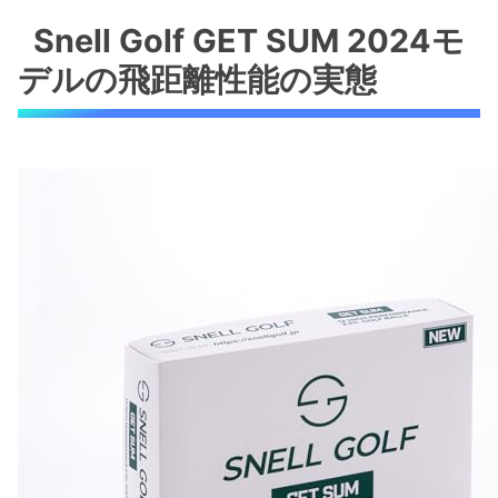
の実態
Snell Golf GET SUM 2024モ
低スピン設計による飛距離性能の向上
デルの飛距離性能の実態
最適化された打ち出し角度がもたらす飛距
離効果
ユーザーからの支持と飛距離実感の声（未
確認）
Snell Golf GET SUM 2024モデル購入前の
チェックリスト
曲がりを抑えるスライス・フック軽減設計の選
び方
スライス・フック軽減の仕組みとメーカー
公式解説
2ピース構造がもたらすメリットと選ぶ際
のポイント