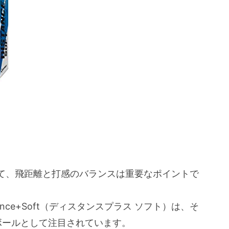
？
のジレンマ
素材
が改善される理由
て、飛距離と打感のバランスは重要なポイントで
 12P のユーザーからの口コミまとめ
価
tance+Soft（ディスタンスプラス ソフト）は、そ
る感想
ボールとして注目されています。