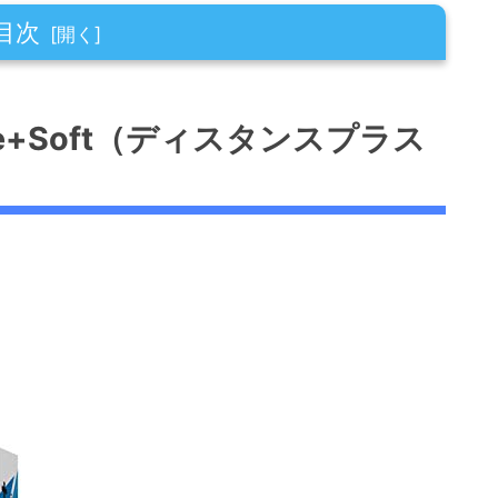
目次
t（ディスタンスプラス ソフト）とは
ce+Soft（ディスタンスプラス
れるのか
ルファーの悩み
ー層
ボール構成
ト