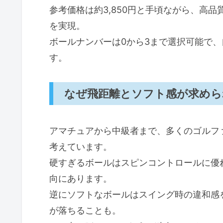
コスパや総合評価
参考価格は約3,850円と手頃ながら、高
を実現。
購入前に知っておきたい注意点とお
ボールナンバーは0から3まで選択可能で
Distance+Softの特徴と素材
す。
悩みをカバー：初心者～中級者
メリット・デメリットを客観的
なぜ飛距離とソフト感が求めら
活用シーンとおすすめユーザー
テーラーメイド ディスタンスプラス
アマチュアから中級者まで、多くのゴルフ
テーラーメイド ディスタンス
考えています。
どのようなゴルファーに向いて
硬すぎるボールはスピンコントロールに優
メリットとデメリット
向にあります。
逆にソフトなボールはスイング時の違和感
実際に使うシーンと効果的な活
が落ちることも。
よくある質問（FAQ）