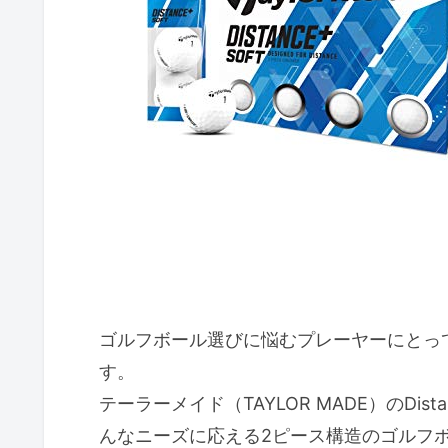
アイオノマカバーの性能とメリット
アイオノマカバーの特徴とは？
どんなゴルファーにおすすめか
実際の飛距離と打感の評価
悩み：飛距離不足と打感の硬さ
特徴：Distance+Softの構造と
解決：飛距離と打感のバランス
メリット・デメリット
活用シーン
ゴルフボール選びに悩むプレーヤーにとっ
テーラーメイド Distance+Soft
す。
ボールの飛距離性能に関する評
テーラーメイド（TAYLOR MADE）のDis
打感やコントロール性能に関す
んなニーズに応える2ピース構造のゴルフ