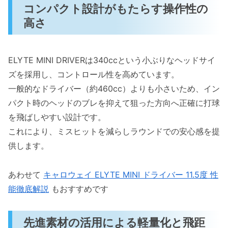
高性能素材と設計が生む信頼感
コンパクト設計がもたらす操作性の
ELYTE MINI DRIVER活用のポイント
高さ
2025年モデルのアドバンテージと製造背景
最新テクノロジーによる高い飛距離性能
ELYTE MINI DRIVERは340ccという小ぶりなヘッドサイ
製造背景と信頼性
ズを採用し、コントロール性を高めています。
一般的なドライバー（約460cc）よりも小さいため、イン
ELYTE MINI DRIVERのユーザー評価とおすす
パクト時のヘッドのブレを抑えて狙った方向へ正確に打球
めの活用法
を飛ばしやすい設計です。
ELYTE MINI DRIVERの主な特徴とユーザ
これにより、ミスヒットを減らしラウンドでの安心感を提
ーの悩み解決
供します。
メリットとデメリットを踏まえた活用法
おすすめの活用シーン
あわせて
キャロウェイ ELYTE MINI ドライバー 11.5度 性
能徹底解説
もおすすめです
ELYTE MINI DRIVERの購入時に確認すべきポ
イント
先進素材の活用による軽量化と飛距
ELYTE MINI DRIVERの特徴とは？