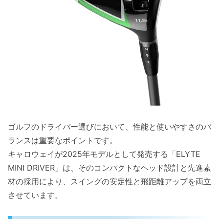
ELYTE MINI DRIVERの独自構造とメリッ
ト
メリット・デメリットを検証
具体的な活用シーン
軽量設計とバランスD2のスイングへの影響
軽量設計によるスイングのメリット
バランスD2の役割とその効果
ELYTE MINI DRIVERの特徴とユーザーの
ゴルフのドライバー選びにおいて、性能と使いやすさのバ
悩み解決
ランスは重要なポイントです。
メリットと注意点
キャロウェイが2025年モデルとして発売する「ELYTE
こんなシーンでおすすめ
MINI DRIVER」は、そのコンパクトなヘッド設計と先進素
鍛造チタンフェースと高性能素材の採用ポイン
材の採用により、スイングの安定性と飛距離アップを両立
ト
させています。
鍛造チタンフェースのメリット