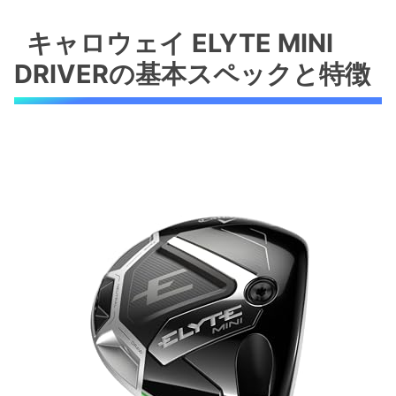
キャロウェイ ELYTE MINI DRIVERの基本スペ
ックと特徴
キャロウェイ ELYTE MINI
コンパクト設計がもたらす操作性の高さ
DRIVERの基本スペックと特徴
先進素材の活用による軽量化と飛距離性能
実際の使用で感じられるメリット・デメリ
ット
こんなゴルファーにおすすめ
13.5度ロフトと中調子シャフトのメリットとは
13.5度ロフトの特徴とユーザーへの効果
中調子シャフトの利点とフィーリング
まとめ：安定した球筋とスイングの調和を
求めるゴルファーにおすすめ
TENSEI GREEN 60シャフト搭載の性能評価
シャフトの特徴とゴルファーの悩み