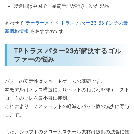
製造国は中国で、品質管理が行き届いた製品
こんなシーンで活用をおすすめします
よくある質問（FAQ）：TPトラスパターに関す
あわせて
テーラーメイド トラス パター23 33インチの最
る疑問解消
新価格情報
もおすすめです
TPトラスパター23の特徴は何ですか？
どのようなゴルファーにおすすめですか？
TPトラス パター23が解決するゴル
TPトラスパター23のメリットと注意点
ファーの悩み
は？
まとめ
パターの安定性はショートゲームの基礎です。
本モデルはトラス構造によりヘッドのねじれを抑え、スト
ロークのブレを最小限に抑制。
これにより、ミスショットの軽減とパット数の減少に寄与
します。
また、シャフトのクロームスチール素材は振動の減衰に優