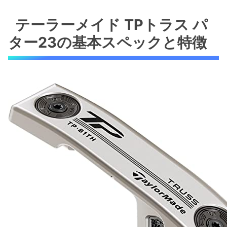
テーラーメイド TPトラス パター23の基本スペ
ックと特徴
テーラーメイド TPトラス パ
TPトラス パター23の設計と基本スペック
ター23の基本スペックと特徴
TPトラス パター23が解決するゴルファー
の悩み
メリットと注意点
トラスヒール設計がもたらす安定性と打感
トラスヒール設計とは何か
安定性を生むシャフトとグリップの特長
メリットとデメリットを理解した上での活
用
33インチのパター長が与えるストロークへの影
響
33インチパターの悩みとその背景