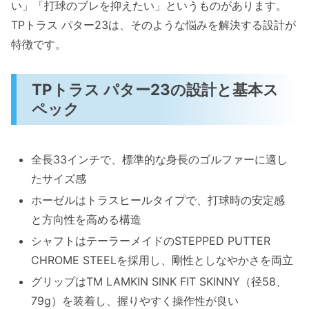
TM LAMKIN SINK FITグリップの握り心地と操
い」「打球のブレを抑えたい」というものがあります。
作性
TPトラス パター23は、そのような悩みを解決する設計が
グリップの特徴と素材感
特徴です。
操作性のポイントとユーザー体験
TPトラス パター23の設計と基本ス
テーラーメイド TPトラス パター23の評価とユ
ペック
ーザーの声
商品の特徴と設計思想
悩み解決とメリット・デメリット
全長33インチで、標準的な身長のゴルファーに適し
活用シーンとユーザーの声
たサイズ感
ホーゼルはトラスヒールタイプで、打球時の安定感
テーラーメイド ティーピー トラス パター23の
と方向性を高める構造
特徴と選び方
シャフトはテーラーメイドのSTEPPED PUTTER
テーラーメイド TP トラス パター23の主
CHROME STEELを採用し、剛性としなやかさを両立
な特徴
グリップはTM LAMKIN SINK FIT SKINNY（径58、
どんな悩みを解決できるのか？
79g）を装着し、握りやすく操作性が良い
メリット・デメリットのバランスを知る