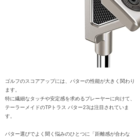
テーラーメイドTPトラスパター23の特徴
33インチ長のパターがもたらす悩み解決策
メリット・デメリット
こんなシーンでおすすめ
TaylorMade STEPPED Chrome Steelシャフ
トのメリット
悩み：パターのシャフトによる打感と安定
性の課題
ゴルフのスコアアップには、パターの性能が大きく関わり
商品の特徴：TaylorMade STEPPED
ます。
Chrome Steelシャフトの構造と素材
特に繊細なタッチや安定感を求めるプレーヤーに向けて、
悩み解決：独特な設計による操作性向上
テーラーメイドのTPトラス パター23は注目されていま
メリット・デメリット比較
す。
活用シーン：実戦と練習でのおすすめの使
い方
パター選びでよく聞く悩みのひとつに「距離感が合わな