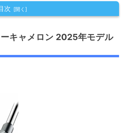
目次
 2025年モデルの特徴
ーキャメロン 2025年モデル
だわり
ン
す打感と耐久性
ー
インチのデザインと使い勝手