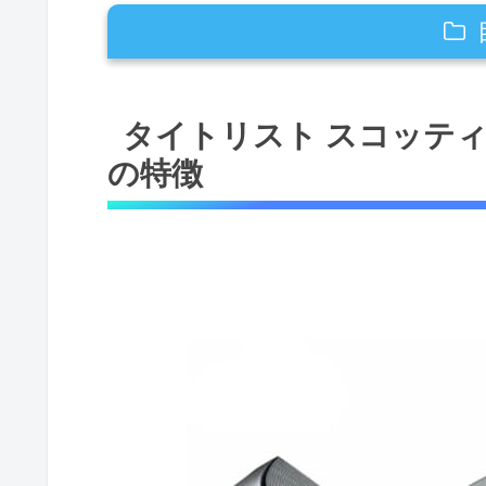
タイトリスト スコッティーキャメロン
タイトリスト スコッティ
洗練されたデザインと素材のこ
の特徴
機能面でのメリットと活用シー
注意点とデメリット
303ソフトステンレス素材がもたら
303ソフトステンレスとは何か
打感の向上と耐久性の両立
メリットとデメリット
活用シーンとおすすめゴルファ
スタジオスタイル Newport 34