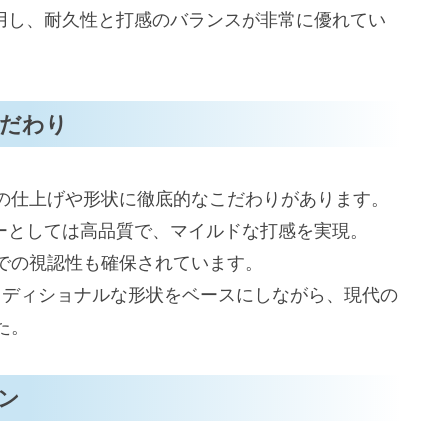
IO STYLEパターの特徴と利点
採用し、耐久性と打感のバランスが非常に優れてい
でスコアアップを目指す
TUDIO STYLE パター 2025年モデルの魅
こだわり
の仕上げや形状に徹底的なこだわりがあります。
び方
ターとしては高品質で、マイルドな打感を実現。
での視認性も確保されています。
トラディショナルな形状をベースにしながら、現代の
た。
上手な使い方・メンテナンス方法
の特徴と扱い方
ン
せる方法