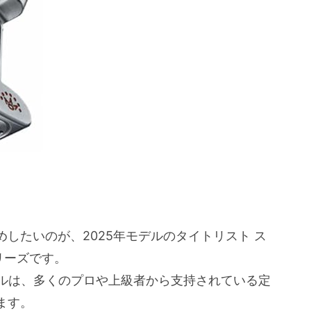
安心感
ング
ー層
ロン パターの実際の評価と口コミ
年モデルの特徴
をどう解決するのか？
したいのが、2025年モデルのタイトリスト ス
ン
シリーズです。
スコッティーキャメロンの優位性
チモデルは、多くのプロや上級者から支持されている定
か？
ます。