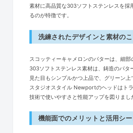
スコッティー キャメロン STUD
素材に高品質な303ソフトステンレスを
まとめ：パターの見極めと選択
るのが特徴です。
タイトリスト スコッティー キャメロン S
洗練されたデザインと素材の
力と選び方
人気の理由と素材の特長
スコッティーキャメロンのパターは、細部
押さえておきたいポイントと選
303ソフトステンレス素材は、鋳造のパ
メリットと注意点
見た目もシンプルかつ上品で、グリーン上
活用シーンとおすすめユーザー
スタジオスタイル Newportのヘッドは
まとめ
技術で使いやすさと性能アップを図りまし
スコッティーキャメロン パターの
スコッティーキャメロン パター
機能面でのメリットと活用シー
正しいメンテナンスで長持ちさ