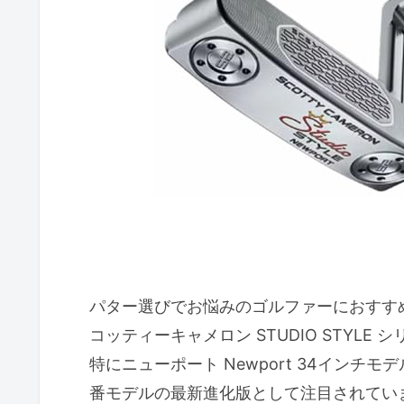
洗練されたデザインがもたらす
悩みを解消する確かなフィーリ
メリットと注意点
活用シーンとおすすめのユーザ
2025年モデル スコッティーキャメ
なぜパター選びで悩むのか？
スコッティーキャメロン 2025
このパターがゴルファーの悩み
メリットとデメリット
パター選びでお悩みのゴルファーにおすすめ
こんな方におすすめの活用シー
コッティーキャメロン STUDIO STYLE 
パター選びで注目すべきポイントと
特にニューポート Newport 34イン
なぜパターの素材と設計が重要
番モデルの最新進化版として注目されてい