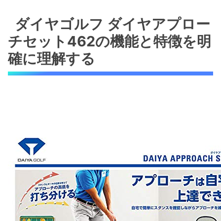
ダイヤゴルフ ダイヤアプローチセット462の機
能と特徴を明確に理解する
ダイヤゴルフ ダイヤアプロー
アプローチ練習器具の正確な仕様と構成内
チセット462の機能と特徴を明
容
確に理解する
スタンスの変更で異なるショットパターン
を練習可能
コンパクト収納と保管のしやすさも重視し
た設計
自宅で続けられるアプローチ練習器具の選び方
と失敗を防ぐポイント
ダイヤアプローチセット462の特徴を踏ま
えた比較軸の提案
継続しやすい練習環境の整え方
練習のバリエーションを広げるポイントと
失敗回避