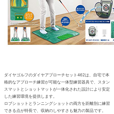
ダイヤゴルフのアプローチ練習器具を活用した
効果的な練習方法と上達のコツ
メーカー公式設定を活かした練習シナリオ
の組み立て方
効率的な練習時間の確保と計画の立て方
継続的に進捗を計測しやすい練習記録の重
要性と活用法
ダイヤゴルフのダイヤアプローチセット462は、自宅で本
格的なアプローチ練習が可能な一体型練習器具で、スタン
スマットとショットマットが一体化された設計により安定
した練習環境を提供します。
ロブショットとランニングショットの両方を距離別に練習
できる点が特長で、収納のしやすさも魅力の製品です。