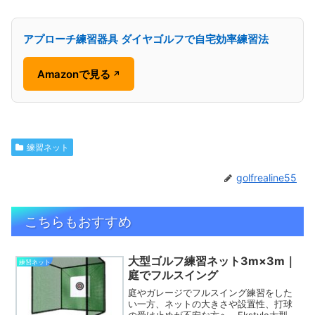
アプローチ練習器具 ダイヤゴルフで自宅効率練習法
Amazonで見る
↗
練習ネット
golfrealine55
こちらもおすすめ
大型ゴルフ練習ネット3m×3m｜
練習ネット
庭でフルスイング
庭やガレージでフルスイング練習をした
い一方、ネットの大きさや設置性、打球
の受け止めが不安な方へ。Fkstyle大型ゴ