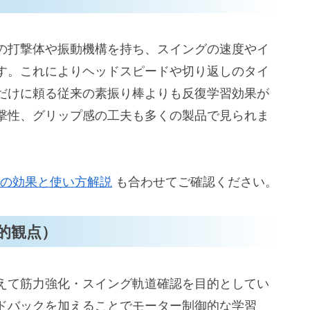
）
の打撃体や振動機構を持ち、スイングの速度やイ
）
す。これによりヘッドスピードや切り返しのタイ
だけに頼る従来の素振り棒よりも反復学習効果が
）
撃性、グリップ感の工夫も多くの製品で見られま
ポイントとおすすめ活用法
プラン
例
ーの効果と使い方解説
も合わせてご確認ください。
的観点）
えて筋力強化・スイング軌道確認を目的としてい
ドバックを加えることでモーター制御的な学習