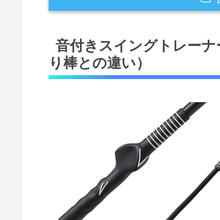
音付きスイングトレーナーとは？（
音付きスイングトレーナ
製品の基本特徴
り棒との違い）
従来の素振り棒との違い（技術
メリット・デメリット（実使用
期待できる効果：ヘッドスピード・
ヘッドスピードと飛距離：物理
姿勢矯正：感覚フィードバック
誰に向く？：初心者〜上級者、室内
初心者〜中級者に向く理由
上級者・室内練習・ギフトとし
デメリット（正直な評価）