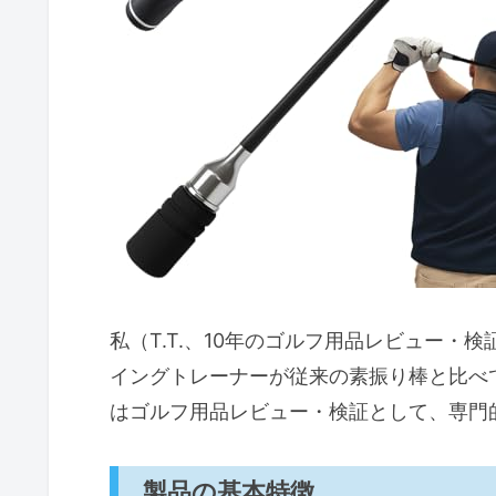
具体的な使い方と練習メニュー（自
導入（著者情報と検証概要）
基本の使い方（安全第一）
おすすめ練習メニュー（初心者
デメリットと注意点（正直な所
購入前の注意点とデメリット（素材
素材に関する注意点
長さ・バランスのデメリット
私（T.T.、10年のゴルフ用品レビュー
音の大きさと使用環境
イングトレーナーが従来の素振り棒と比べ
安全性の懸念
はゴルフ用品レビュー・検証として、専門
まとめと購入リンク
製品の基本特徴
よくある質問（素材、メンテナンス