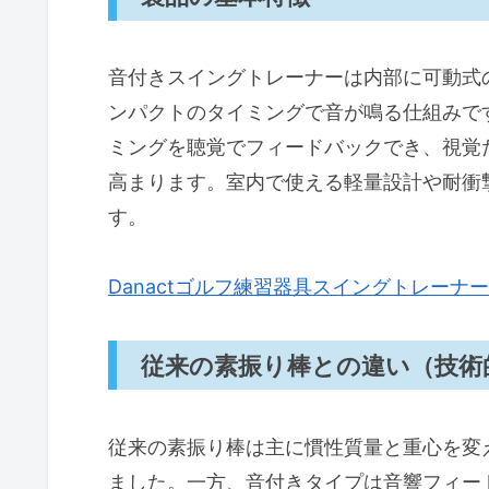
素材について（耐久性と安全性
メンテナンスと保管方法
音付きスイングトレーナーは内部に可動式
効果が出る期間（現実的な目安
ンパクトのタイミングで音が鳴る仕組みで
ミングを聴覚でフィードバックでき、視覚
メリット・デメリット（率直に
高まります。室内で使える軽量設計や耐衝
まとめ：短期間で効果を出すための
す。
短期間で効果を出すための基本
おすすめ活用法とスケジュール
Danactゴルフ練習器具スイングトレーナ
デメリット（正直な評価）
著者プロフィール
従来の素振り棒との違い（技術
T.T.
従来の素振り棒は主に慣性質量と重心を変
ました。一方、音付きタイプは音響フィー