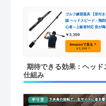
ゴルフ練習器具 【音付き
認 ヘッドスピード・飛距
心者～上級者対応 音が鳴
￥3,399
Amazonで見る
↗
￥3,399
↗
期待できる効果：ヘッド
仕組み