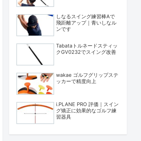
しなるスイング練習棒Aで
飛距離アップ｜青いしなル
ンです
Tabataトルネードスティッ
クGV0232でスイング改善
wakae ゴルフグリップステ
ッカーで精度向上
i.PLANE PRO 評価｜スイン
グ矯正に効果的なゴルフ練
習器具