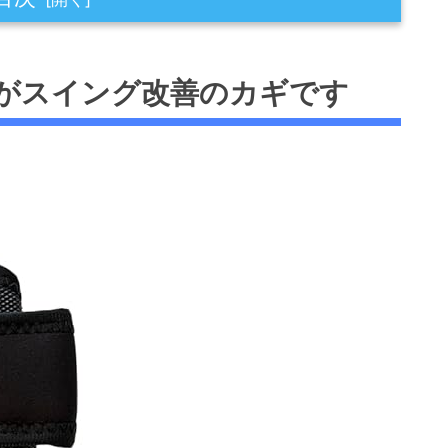
改善のカギです
がスイング改善のカギです
スイングのリスク
飛距離ロス
に与える影響
効果的な使い方
イング抑制とトップポジションの最適化
化とスイング方向の安定
とリリースの改善
んのメリットと選び方
グ改善に直結する設計と装着の容易さ
善効果の実感と注意点