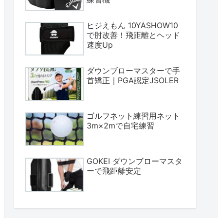
ヒジえもん 10YASHOW10
で肘改善！飛距離とヘッド
速度Up
ダウンブローマスターで手
首矯正｜PGA認定JSOLER
ゴルフネット練習用ネット
3m×2mで自宅練習
GOKEI ダウンブローマスタ
ーで飛距離安定