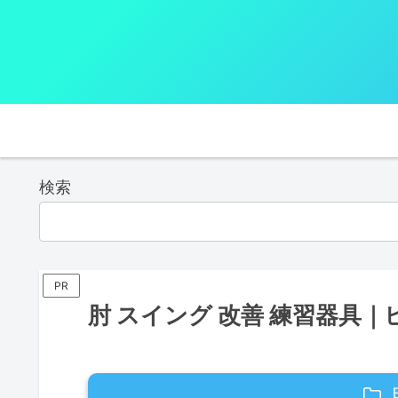
検索
PR
肘 スイング 改善 練習器具