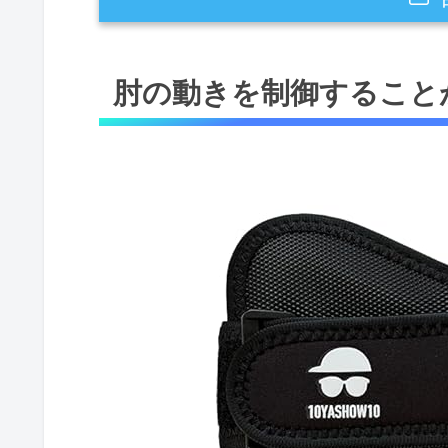
肘の動きを制御することがスイング
肘の動きを制御すること
肘の過度な屈曲が招くオーバー
早すぎるリリースが引き起こす
肘の動きが左右のスイング軌道
ヒジえもんの装着位置ごとの機能と
右肘への装着によるオーバース
左肘装着での左サイドリード強
両手首装着で正しいヒンジ動作
自宅での継続練習に最適なヒジえも
ヒジえもんのメリット：スイン
口コミ評価と実際の使用感：改