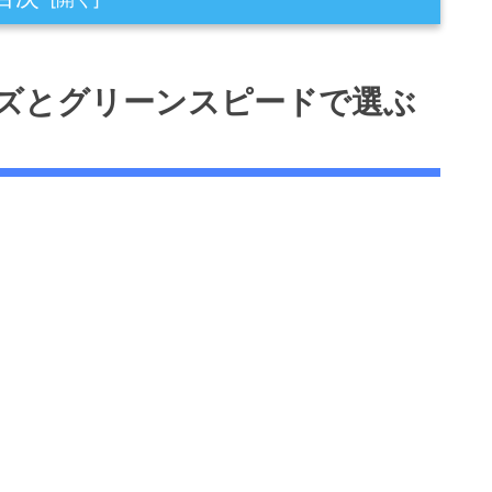
ンスピードで選ぶべき
ズとグリーンスピードで選ぶ
める
キルアップ
ェックリスト
ト選びのポイント
納できる設計
防止し快適な練習環境を実現
が簡単・利便性向上
活用方法とコツ
ンで目標設定とフォーム確認
ントロール精度を鍛える