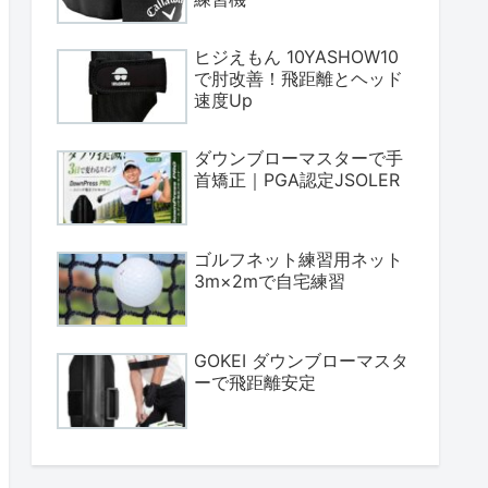
ヒジえもん 10YASHOW10
で肘改善！飛距離とヘッド
速度Up
ダウンブローマスターで手
首矯正｜PGA認定JSOLER
ゴルフネット練習用ネット
3m×2mで自宅練習
GOKEI ダウンブローマスタ
ーで飛距離安定