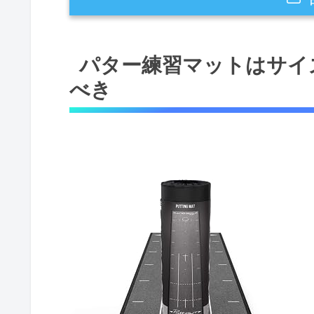
パター練習マットはサイズとグリー
パター練習マットはサイ
ゆとりあるサイズで集中力を高
べき
実践的なグリーンスピードでス
選ぶときの注意点と失敗回避チ
持ち運びや収納も考えたパターマッ
ロールアップでコンパクトに収
厚みのあるTPRゴムが折り目を
専用キャリーバッグで持ち運び
練習効果を上げるマークやラインの
距離マークとアライメントライ
ペースターゲットで距離感とコ