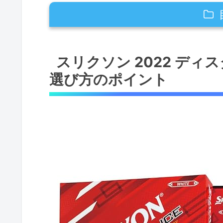
スリクソン 2022 ディスタンスゴ
スリクソン 2022 デ
① 製品の基本性能：距離重視
選び方のポイント
② まとめ買いと保管のポイン
③ 選び方のポイントと失敗回
スリクソン2022ディスタンスと他
最新モデルの市場ポジションと
飛距離性能に関するユーザー評
まとめ買い価格4,500円の費