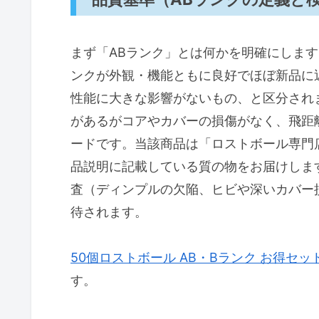
著者プロフィール
T.T.
まず「ABランク」とは何かを明確にしま
ンクが外観・機能ともに良好でほぼ新品に
性能に大きな影響がないもの、と区分され
があるがコアやカバーの損傷がなく、飛距
ードです。当該商品は「ロストボール専門店 
品説明に記載している質の物をお届けしま
査（ディンプルの欠陥、ヒビや深いカバー
待されます。
50個ロストボール AB・Bランク お得セッ
す。