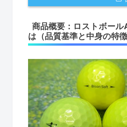
商品概要：ロストボールABランク Tr
商品概要：ロストボールAB
徴）
は（品質基準と中身の特
品質基準（ABランクの定義と検
中身の特徴（ブランド混合・イ
メリットとデメリット（購入判
購入前に知るべきメリットと期待で
結論ファースト：誰に向いてい
メリット：コスパと実使用で期
専門的視点：性能差の技術的背景（E
デメリット（必須）
購入の判断基準と実用アドバイス（Expe