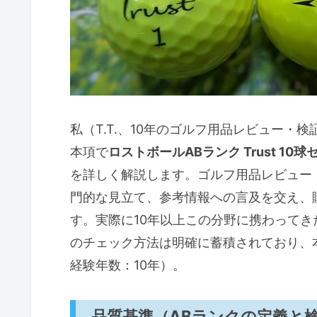
こんな人におすすめ：用途別の適性
練習用（レンジ・ホームレンジ
ラウンド用（コースでの使用）
コース別の適性（林間・リンク
メリット（要点）
私（T.T.、10年のゴルフ用品レビュー
デメリット（要点・正直な評価
本項で
ロストボールABランク Trust 1
選び方と届いてからのチェックポイ
を詳しく解説します。ゴルフ用品レビュー
マーク方法）
門的な見立て、参考情報への言及を交え、
す。実際に10年以上この分野に携わって
購入時の注意点と想定されるデメリ
のチェック方法は明確に蓄積されており、本
味）
経験年数：10年）。
よくある質問（寿命・飛びのバラつ
まとめ：Trust混合ABランク10
品質基準（ABランクの定義と