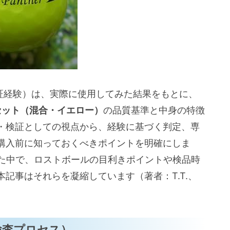
（練習用・ラウンド用・コース別）
）におすすめな理由と具体的活用法
——どのようなプレーヤーに向くか
ス・短いパー3等）
・検証経験）は、実際に使用してみた結果をもとに、
）
0球セット（混合・イエロー）
の品質基準と中身の特徴
ント・使い方（見た目チェック、簡単メンテ、
・検証としての視点から、経験に基づく判定、専
購入前に知っておくべきポイントを明確にしま
きた中で、ロストボールの目利きポイントや検品時
ット（ABランクの傷・黄ばみ・混合表示の意
記事はそれらを凝縮しています（著者：T.T.、
き・返品や交換の相談先）
球セットを買うべきか／買わないべきか
検査プロセス）