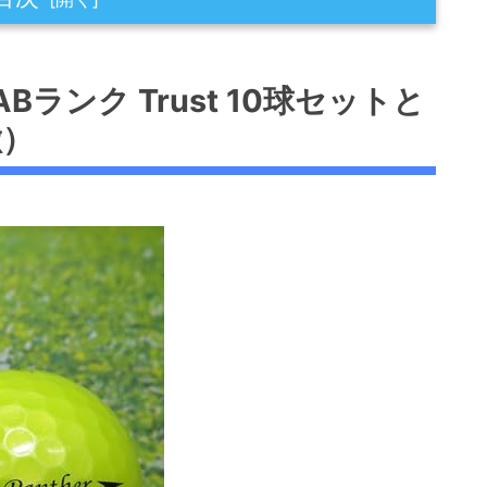
ust 10球セットとは（品質基準と中身の特
ランク Trust 10球セットと
徴）
査プロセス）
エローの意味、想定されるモデル）
断に直結する要点）
きるパフォーマンス（コスパ・飛距離の目安）
るか、誰にはおすすめしないか
待できる性能
xpertise）
rience・Trustworthiness）