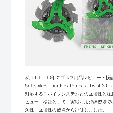
デメリット（正直な検証結果）
このスパイクが向く人・向かない人
向く人：競技プレーヤー〜本気
向かない人：ライトユーザー・
具体的な対象プロファイル（実
メリットとデメリット（実使用
購入前チェックリストと参考リ
選び方と交換手順：互換性確認・イ
私（T.T.、10年のゴルフ用品レビュー
購入前の注意点とデメリット（本数
Softspikes Tour Flex Pro Fast
よくある質問（対応シューズ、耐久
対応するスパイクシステムとの互換性と注
ビュー・検証として、実戦および練習場で
まとめ：買うべき理由とチェックリ
久性、互換性の観点から評価しました。