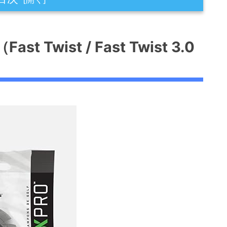
st Twist 3.0 / Tour Lock 等）
wist / Fast Twist 3.0
ェック
に基づく検証）
た注意点）
、10点接触がもたらす安定性
ンとは何か
味するもの