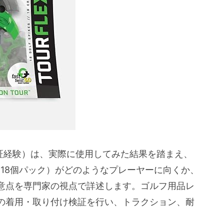
（プロからアマまで）
で安定性を求める中上級者
ファッション重視・ソフトスパイク不要の人
体験に基づく）
検証からの率直な評価）
ンク
ンサート探し・レンチ不要の注意点
・検証経験）は、実際に使用してみた結果を踏まえ、
・レンチ別売り・対応除外ケース）
 Twist 3.0（18個パック）がどのようなプレーヤーに向くか、
性、環境配慮について）
意点を専門家の視点で詳述します。ゴルフ用品レ
の着用・取り付け検証を行い、トラクション、耐
スト