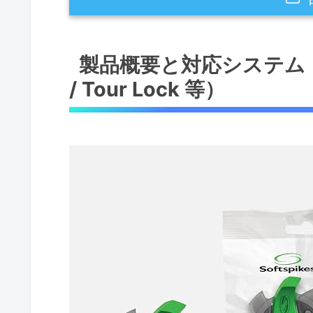
製品概要と対応システム（Fast Twist / Fa
製品概要と対応システム（Fast T
製品概要：何が特徴か
/ Tour Lock 等）
対応システムの詳細と互換性チ
実際の取り付けと使用感（経験
メリット（専門的視点）
デメリット（実使用で見つかっ
総括と推奨状況
特徴とメリット：3度のトラクション
技術的解説：3度のトラクショ
接触点の重要性：10点接触が意
メリットの総括