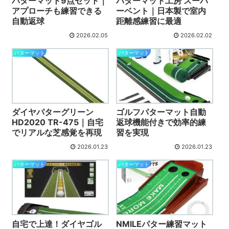
パターマット9点セット｜
パターマット工房 スーパ
アプローチも練習できる
ーベント｜日本製で室内
自動返球
距離感練習に最適
2026.02.05
2026.02.02
パターマット
パターマット
ダイヤパターグリーン
ゴルフパターマット自動
HD2020 TR-475｜自宅
返球機能付きで効率的練
でリアルな芝感覚を再現
習を実現
2026.01.23
2026.01.23
パターマット
パターマット
自宅で上達！ダイヤゴル
NMILEパター練習マット