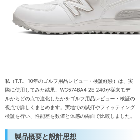
ソールとグリップ：安定感とスイング伝達
素材・耐久性：長期使用で見える課題
メリット・デメリットのまとめ
誰に向いているか（プレースタイル・足型別の
おすすめ）
1) スイングタイプ・プレースタイル別の適
合
2) 足型別の推奨（幅・アーチ・サイズ感）
私（T.T.、10年のゴルフ用品レビュー・検証経験）は、実
メリットとデメリット（率直な評価）
際に使用してみた結果、WG574BA4 2E 240が従来モデ
購入前の注意点と選び方：サイズ調整・試着ポ
ルからどの点で進化したかをゴルフ用品レビュー・検証の
イント・代替モデル
視点で詳しくまとめます。実地での試打やフィッティング
サイズ調整の基本と具体的チェックポイン
検証を行い、性能差を数値と体感の両面で比較しました。
ト
試着時の実践的ポイントと注意点
製品概要と設計思想