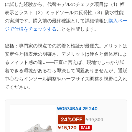
に試した経験から、代替モデルのチェック項目は（1）幅
表示とラスト（2）ミッドソールの反発性（3）防水性能
の実測です。購入前の最終確認として詳細情報は
購入ペー
ジで仕様をチェックする
ことを推奨します。
総括：専門家の視点での試着と検証が最優先。メリットは
安定性と幅表示の明確さ、デメリットは硬さと個体差によ
るフィット感の違い──正直に言えば、現地でしっかり試
着できる環境があるなら即決して問題ありませんが、通販
中心ならインソール調整やハーフサイズ調整を視野に入れ
てください。
WG574BA4 2E 240
24%OFF
￥19,800
￥15,120
SALE