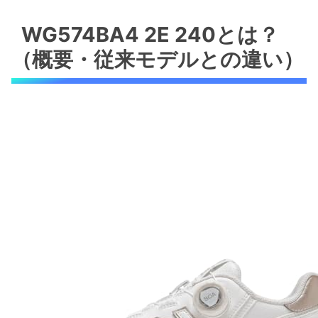
WG574BA4 2E 240とは？（概要・従来モデル
との違い）
WG574BA4 2E 240とは？
製品概要と設計思想
（概要・従来モデルとの違い）
従来モデルとの違い（経験に基づく検証）
メリットとデメリット
実際のサイズ感とフィット：2E幅の240での履
き心地検証
サイズ感まとめ（結論ファースト）
フィッティングのポイント（専門的解
説）
メリット・デメリット（正直な評価）
主な特徴とメリット：防水性・ソール・素材・
耐久性
防水性：全天候対応の実力