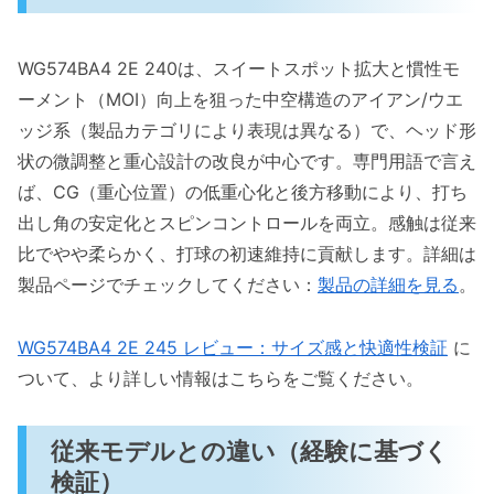
代替モデルの選び方（短評と推奨）
よくある質問（サイズ交換・手入れ・スパイク
WG574BA4 2E 240は、スイートスポット拡大と慣性モ
互換など）
ーメント（MOI）向上を狙った中空構造のアイアン/ウエ
サイズ・フィットについて
ッジ系（製品カテゴリにより表現は異なる）で、ヘッド形
スパイク互換と取り扱い
状の微調整と重心設計の改良が中心です。専門用語で言え
お手入れと耐久性
ば、CG（重心位置）の低重心化と後方移動により、打ち
メリットとデメリット（正直な評価）
出し角の安定化とスピンコントロールを両立。感触は従来
比でやや柔らかく、打球の初速維持に貢献します。詳細は
まとめ：WG574BA4 2E 240を買うべきか（総
製品ページでチェックしてください：
製品の詳細を見る
。
合評価と推奨）
結論ファースト：誰におすすめか／おすす
WG574BA4 2E 245 レビュー：サイズ感と快適性検証
に
めしないか
ついて、より詳しい情報はこちらをご覧ください。
メリット（経験に基づく検証結果）
デメリット（正直な使用感）
従来モデルとの違い（経験に基づく
著者プロフィール
検証）