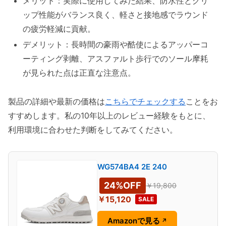
メリット：実際に使用してみた結果、防水性とグリ
ップ性能がバランス良く、軽さと接地感でラウンド
の疲労軽減に貢献。
デメリット：長時間の豪雨や酷使によるアッパーコ
ーティング剥離、アスファルト歩行でのソール摩耗
が見られた点は正直な注意点。
製品の詳細や最新の価格は
こちらでチェックする
ことをお
すすめします。私の10年以上のレビュー経験をもとに、
利用環境に合わせた判断をしてみてください。
WG574BA4 2E 240
24%OFF
￥19,800
￥15,120
SALE
Amazonで見る
↗