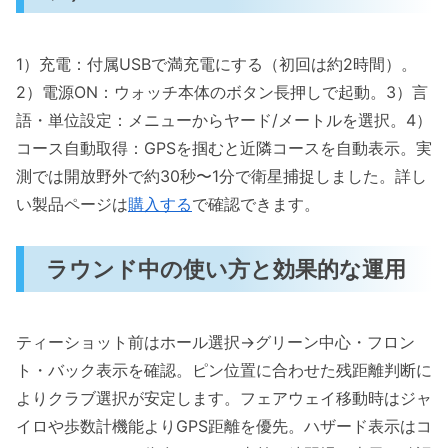
1）充電：付属USBで満充電にする（初回は約2時間）。
2）電源ON：ウォッチ本体のボタン長押しで起動。3）言
語・単位設定：メニューからヤード/メートルを選択。4）
コース自動取得：GPSを掴むと近隣コースを自動表示。実
測では開放野外で約30秒〜1分で衛星捕捉しました。詳し
い製品ページは
購入する
で確認できます。
ラウンド中の使い方と効果的な運用
ティーショット前はホール選択→グリーン中心・フロン
ト・バック表示を確認。ピン位置に合わせた残距離判断に
よりクラブ選択が安定します。フェアウェイ移動時はジャ
イロや歩数計機能よりGPS距離を優先。ハザード表示はコ