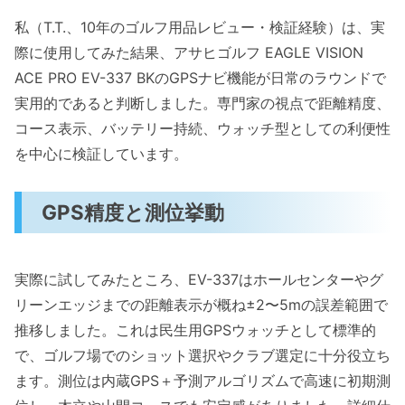
私（T.T.、10年のゴルフ用品レビュー・検証経験）は、実
際に使用してみた結果、アサヒゴルフ EAGLE VISION
ACE PRO EV-337 BKのGPSナビ機能が日常のラウンドで
実用的であると判断しました。専門家の視点で距離精度、
コース表示、バッテリー持続、ウォッチ型としての利便性
を中心に検証しています。
GPS精度と測位挙動
実際に試してみたところ、EV-337はホールセンターやグ
リーンエッジまでの距離表示が概ね±2〜5mの誤差範囲で
推移しました。これは民生用GPSウォッチとして標準的
で、ゴルフ場でのショット選択やクラブ選定に十分役立ち
ます。測位は内蔵GPS＋予測アルゴリズムで高速に初期測