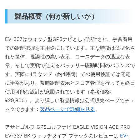
回答
製品概要（何が新しいか）
Q1: GPSの精度は実戦で使えるレベルです
か？
Q2: バッテリー持ちはどれくらい？充電は
EV-337はウォッチ型GPSナビとして設計され、手首着用
簡単？
での距離把握を主用途にしています。主な特徴は薄型化さ
Q3: デメリット（注意点）は？
れた筐体、視認性の高い表示、コースデータの迅速な表
Q4: 購入前にチェックすべきポイントは？
示、そして実戦で使えるバッテリー駆動時間のバランスで
す。実際に1ラウンド（約4時間）での使用検証では充電
まとめ：総合評価と購入判断のポイント（価格
に余裕があり、常時距離表示とスコア管理を行っても終日
対性能と最終判断）
使用可能な設計が意図されています（参考価格:
購入を薦める人／薦めない人（結論ファー
¥29,800）。より詳しい製品情報は公式販売ページでチェ
スト）
ックできます：
製品ページで詳細を見る
。
価格対性能の判断基準と最終判断
著者プロフィール
アサヒゴルフ GPSゴルフナビ EAGLE VISION ACE PRO
T.T.
EV-337 BK ウォッチタイプ ブラックのレビューは
EV-