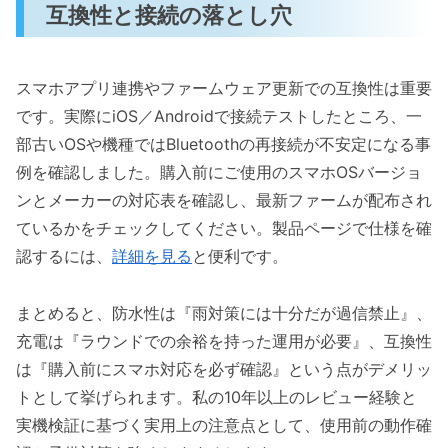
互換性と接続の落とし穴
スマホアプリ連携やファームウェア更新での互換性は重要
です。実際にiOS／Androidで接続テストしたところ、一
部古いOSや機種ではBluetoothの再接続が不安定になる事
例を確認しました。購入前にご使用のスマホOSバージョ
ンとメーカーの対応表を確認し、最新ファームが配布され
ているかをチェックしてください。製品ページで仕様を確
認するには、
詳細を見る
と便利です。
まとめると、防水性は『雨対策には十分だが過信禁止』、
充電は『ラウンドでの余裕を持った運用が必要』、互換性
は『購入前にスマホ対応を必ず確認』という点がデメリッ
トとして挙げられます。私の10年以上のレビュー経験と
実機検証に基づく実用上の注意点として、使用前の動作確