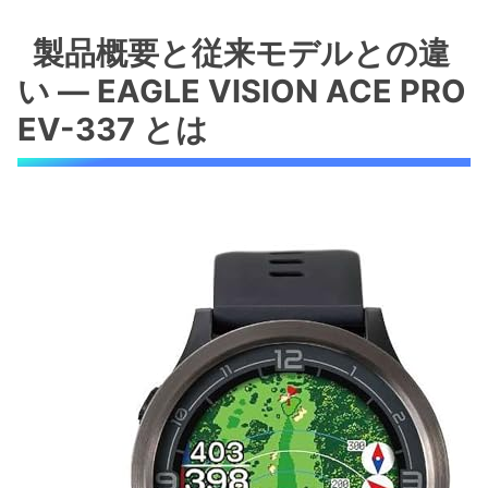
製品概要と従来モデルとの違い — EAGLE
VISION ACE PRO EV-337 とは
製品概要と従来モデルとの違
製品概要（何が新しいか）
い — EAGLE VISION ACE PRO
従来モデルとの具体的違い（技術的観点）
EV-337 とは
メリットとデメリット（重要）
主な機能とメリット（GPS精度・コース表示・
バッテリー・ウォッチ型の利便性）
GPS精度と測位挙動
コース表示とユーザーインターフェース
バッテリー性能
ウォッチ型の利便性と注意点
購入前に知っておくべきデメリット・注意点
（防水性・充電時間・互換性）
防水性の実際と注意点