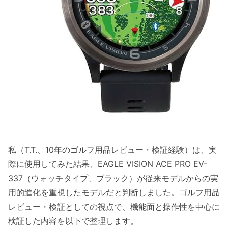
充電時間とバッテリー運用
互換性と接続の落とし穴
どんなゴルファーに向くか／おすすめの利用シ
ーン（競技者・初心者・ラウンド頻度別）
競技者（ハイパフォーマー）向けの評価
初心者・週1程度のラウンド向け
ラウンド頻度別のおすすめ
デメリット（正直な評価）
使い方と設定ガイド — 効果的な活用法（簡単セ
私（T.T.、10年のゴルフ用品レビュー・検証経験）は、実
ットアップ・ラウンド中の使い方）
際に使用してみた結果、EAGLE VISION ACE PRO EV-
セットアップ手順（簡単4ステップ）
337（ウォッチタイプ、ブラック）が従来モデルからの実
ラウンド中の使い方と効果的な運用
用的進化を重視したモデルだと判断しました。ゴルフ用品
メリットとデメリット（実使用に基づく）
レビュー・検証としての視点で、機能面と操作性を中心に
検証した内容を以下で整理します。
よくある質問（FAQ） — 速攻で知りたい疑問の