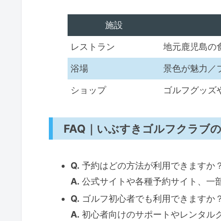
コース特徴と楽しみ方
施設
コース特徴と楽しみ方
コース利用のポイント
レストラン
地元鹿児島の
よくある質問（FAQ）
浴場
景色が魅力／
ラウンド準備の手順
ショップ
ゴルフグッズ
利用者の口コミ・評判
利用者の口コミ・評判
FAQ｜いぶすきゴルフクラブ
実際の利用例と注意点
よくある質問（FAQ）
Q.
予約はどの方法が利用できますか
快適に楽しむための利用手順
A.
公式サイトや各種予約サイト、一
よくある質問（FAQ）
Q.
ゴルフ初心者でも利用できますか
いぶすきゴルフクラブの魅力と
A.
初心者向けのサポートやレンタル