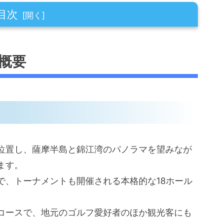
目次
概要
よくある質問
の手順
位置し、薩摩半島と錦江湾のパノラマを望みなが
ます。
で、トーナメントも開催される本格的な18ホール
（HowTo）
コースで、地元のゴルフ愛好者のほか観光客にも