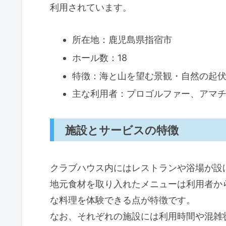
利用されています。
料金と最新キャンペーン情報
料金と最新キャンペーン情報
所在地：鹿児島県指宿市
割引プランと予約時の注意点
ホール数：18
よくある質問（FAQ）
特徴：海と山を望む景観・自然の起
予約とキャンペーン活用の手順
主な利用者：プロゴルファー、アマ
アクセス・交通ガイド
アクセス・交通ガイド
施設とサービスの特徴
主要なアクセス手段と特徴
利用時の注意点とアドバイス
クラブハウス内にはレストランや浴場が設
アクセス方法の比較
地元食材を取り入れたメニューは利用者か
FAQ
な料理を体験できる点が特徴です。
HowTo：レンタカーでのアク
なお、それぞれの施設には利用時間や混雑