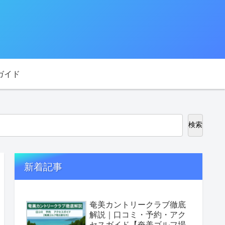
ガイド
検索
新着記事
奄美カントリークラブ徹底
解説｜口コミ・予約・アク
セスガイド【奄美ゴルフ場