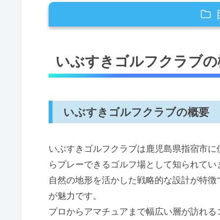
いぶすきゴルフクラブの概要
いぶすきゴルフクラブの
いぶすきゴルフクラブの概要
施設とサービスの特徴
FAQ｜いぶすきゴルフクラブの
いぶすきゴルフクラブの概要
いぶすきゴルフクラブ初回利用
予約方法と注意点
いぶすきゴルフクラブは鹿児島県指宿市に
予約方法と注意点
らプレーできるゴルフ場として知られてい
予約時の注意点と比較
自然の地形を活かした戦略的な設計が特徴
よくある質問（FAQ）
が魅力です。
いぶすきゴルフクラブの予約手順
プロからアマチュアまで幅広い層が訪れる