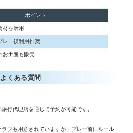
ポイント
食材を活用
プレー後利用推奨
やお土産も販売
のよくある質問
？
部旅行代理店を通じて予約が可能です。
？
特徴
クラブも用意されていますが、プレー前にルール