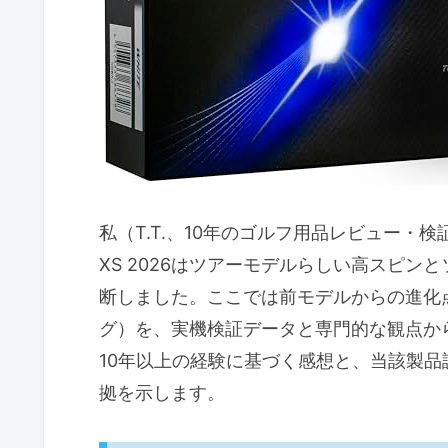
スピン特性：アイアン・アプロ
打感・フィーリング：フェース
検証条件と定量データの信頼性
メリット（実戦で得られる効果
デメリット（実戦で気づいた短
実戦での使い分けアドバイス（
こんなゴルファーにおすすめ：ター
私（T.T.、10年のゴルフ用品レビュー・検
総合的なターゲット像（誰が買
XS 2026はツアーモデルらしい高スピ
断しました。ここでは前モデルからの進化
向かないゴルファー（買わない
グ）を、実機検証データと専門的な観点か
クラブ別の向き不向き（ドライ
10年以上の経験に基づく感想と、当該製
コースタイプ別の適正（リンク
拠を示します。
メリットとデメリット（正直な