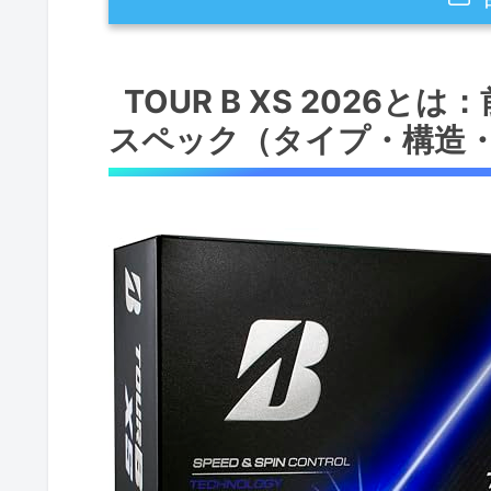
TOUR B XS 2026とは：前モ
TOUR B XS 2026
ーティング）
スペック（タイプ・構造
概要：タイプと設計思想
前モデルからの主な進化点（検
構造と素材の詳細（専門的視点
コーティングとディンプル：空
メリット（経験・専門性に基づ
デメリット（正直な検証結果）
実戦での性能チェック：飛距離・ス
総評（結論ファースト）：誰に
飛距離性能：ドライバーでの実