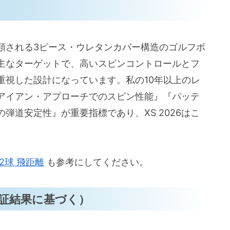
・ピース構造・フィーリングでの選定基準
ット（価格・ナンバーランダム・耐久性など）
」に分類される3ピース・ウレタンカバー構造のゴルフボ
ー素材やコーティングの意味、性能比較の疑問
主なターゲットで、高いスピンコントロールとフ
重視した設計になっています。私の10年以上のレ
うべきか・試す方法
アイアン・アプローチでのスピン性能』『パッテ
弾道安定性』が重要指標であり、XS 2026はこ
。
12球 飛距離
も参考にしてください。
証結果に基づく）