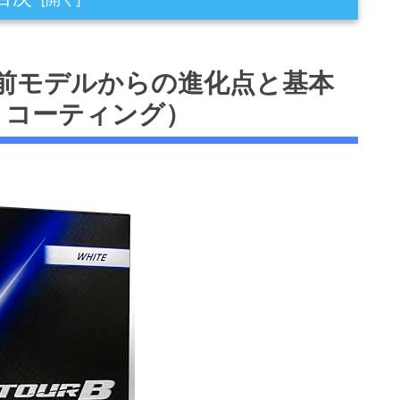
デルからの進化点と基本スペック（タイプ・構造・コ
とは：前モデルからの進化点と基本
・コーティング）
証結果に基づく）
）
力とフィーリングの両立
く）
ピン・打感の特徴と期待できる効果
向くか／向かないか
測感