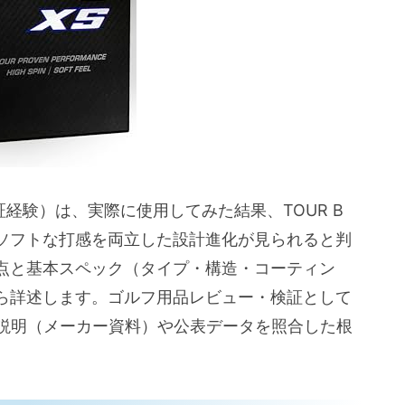
ーチでの挙動
の吸い付き感とパッティング
）
所）
プロ視点）
ゲット層とコース・クラブ別の向き不向き
証経験）は、実際に使用してみた結果、TOUR B
うべきか）
ンとソフトな打感を両立した設計進化が見られると判
点と基本スペック（タイプ・構造・コーティン
ほうが良い人）
ら詳述します。ゴルフ用品レビュー・検証として
バー・アイアン・アプローチ）
品説明（メーカー資料）や公表データを照合した根
ス、林間、トーナメント）
評価）