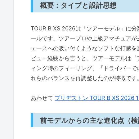
選び方のポイント：ボールナンバー
概要：タイプと設計思想
購入前の注意点と考えられるデメリ
TOUR B XS 2026は「ツアーモデル
よくある質問（FAQ）：コア／カバ
ールです。ツアープロや上級アマチュアが
に回答
ェースへの吸い付くようなソフトな打感を
まとめ：結論と購入判断 — いつ買
ビュー経験から言うと、ツアーモデルは『
著者プロフィール
ィング時のフィーリング』『ドライバーでの
T.T.
れらのバランスを再調整したのが特徴です
あわせて
ブリヂストン TOUR B XS 2026 
前モデルからの主な進化点（検