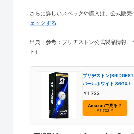
さらに詳しいスペックや購入は、公式販売
ェックする
出典・参考：ブリヂストン公式製品情報、
ト）。
ブリヂストン(BRIDGEST
パールホワイト S6GXJ
￥1,733
Amazonで見る
↗
￥1,733
↗