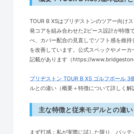
Q1：サイズは規格通りですか？
Q2：色（パールホワイト）の
TOUR B XSはブリヂストンのツアー向
Q3：パッケージは1スリーブ＝3
発コアを組み合わせた2ピース設計が特徴です
べ、カバー配合の見直しでソフト感を維持
デメリット（正直な検証）
を改善しています。公式スペックやメーカ
まとめ｜買うべきか・おすすめの購
記載があります（https://www.bridgestone
買うべき人・おすすめしない人
メリット・デメリット（実使用
ブリヂストン TOUR B XS ゴルフボール 3
著者プロフィール
ルとの違い（概要＋特徴について詳しく解
T.T.
主な特徴と従来モデルとの違い
まず打感：私が実際に試した限り、パッテ