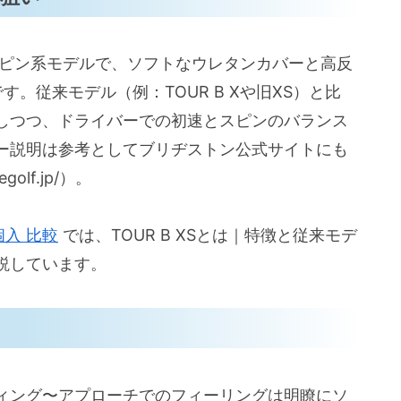
（ボール径・重さ）
見え方と視認性
けスピン系モデルで、ソフトなウレタンカバーと高反
球、箱・SKU情報
。従来モデル（例：TOUR B Xや旧XS）と比
しつつ、ドライバーでの初速とスピンのバランス
ー説明は参考としてブリヂストン公式サイトにも
入シチュエーション
golf.jp/）。
に基づく）
個入 比較
では、TOUR B XSとは｜特徴と従来モデ
説しています。
ィング〜アプローチでのフィーリングは明瞭にソ