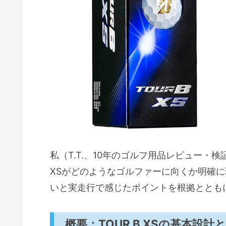
レベル別の推奨
ショット別の推奨とデメリット
選び方と使い方のポイント｜ボール
選び方のポイント（誰に合うか
保管のコツとオンコースでの活
オンコースでの使い分けと実践
デメリット（正直な評価）
購入前の注意点とデメリット（価格
私（T.T.、10年のゴルフ用品レビュー・検
価格に関する注意点
XSがどのようなゴルファーに向くか明確
耐久性（スピンコーティン
いと実走行で感じたポイントを根拠ととも
ルール適合性の確認
概要：TOUR B XSの基本設計
よくある質問（FAQ）｜サイズ・色