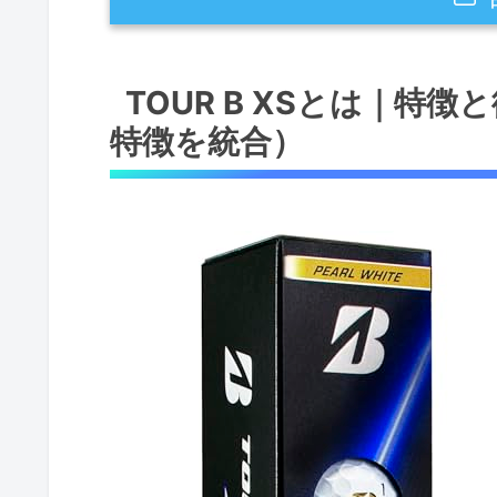
TOUR B XSとは｜特徴と従来モ
TOUR B XSとは｜特
概要：TOUR B XSの基本設計
特徴を統合）
主な特徴と従来モデルとの違い
メリット／デメリット（実使用
飛距離・スピン・打感の実力レビュ
総評（結論ファースト）
飛距離（数値的所見）
スピン（コントロール）
打感・フィール
メリット・デメリット
こんなゴルファーに向いているか｜