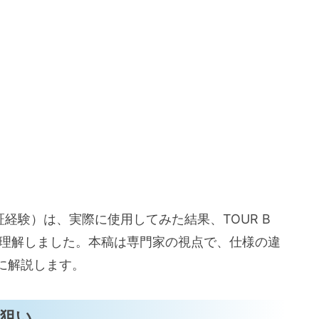
の保管・オンコースでの活用法
・機能面の見極め）
用法
的な運用法
・耐久性・ルール適合性）
証経験）は、実際に使用してみた結果、TOUR B
に理解しました。本稿は専門家の視点で、仕様の違
グとキズ）
に解説します。
と狙い
・パッケージ（1スリーブ＝3球）など