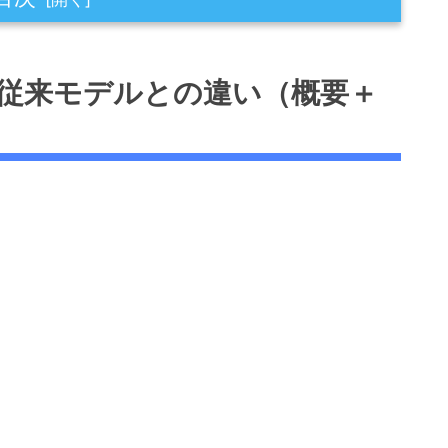
デルとの違い（概要＋特徴を統合）
徴と従来モデルとの違い（概要＋
と狙い
に基づく）
ー｜性能を数値と用途で解説
レベル別・ショット別の推奨